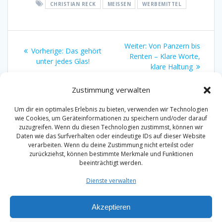
CHRISTIAN RECK
MEISSEN
WERBEMITTEL
Beitragsnavigation
Nächster
Weiter:
Von Panzern bis
Vorheriger
Vorherige:
Das gehört
Beitrag:
Renten – Klare Worte,
Beitrag:
unter jedes Glas!
klare Haltung
Zustimmung verwalten
Um dir ein optimales Erlebnis zu bieten, verwenden wir Technologien
wie Cookies, um Geräteinformationen zu speichern und/oder darauf
zuzugreifen. Wenn du diesen Technologien zustimmst, können wir
Daten wie das Surfverhalten oder eindeutige IDs auf dieser Website
Impressum
verarbeiten. Wenn du deine Zustimmung nicht erteilst oder
zurückziehst, können bestimmte Merkmale und Funktionen
Datenschutzerklärung
beeinträchtigt werden.
Dienste verwalten
Akzeptieren