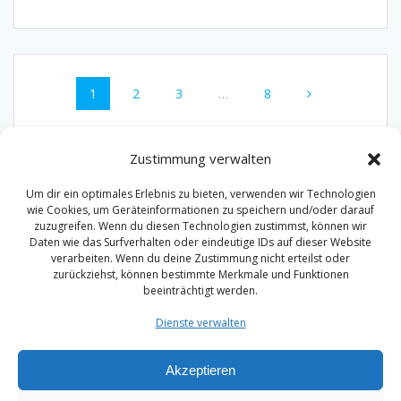
Beitragsnavigation
Seite
Seite
Seite
Seite
1
2
3
…
8
Zustimmung verwalten
Um dir ein optimales Erlebnis zu bieten, verwenden wir Technologien
wie Cookies, um Geräteinformationen zu speichern und/oder darauf
zuzugreifen. Wenn du diesen Technologien zustimmst, können wir
Daten wie das Surfverhalten oder eindeutige IDs auf dieser Website
Impressum
verarbeiten. Wenn du deine Zustimmung nicht erteilst oder
zurückziehst, können bestimmte Merkmale und Funktionen
Datenschutzerklärung
beeinträchtigt werden.
Dienste verwalten
Akzeptieren