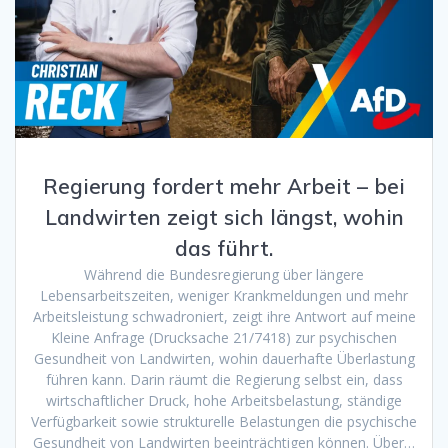
Regierung fordert mehr Arbeit – bei
Landwirten zeigt sich längst, wohin
das führt.
Während die Bundesregierung über längere
Lebensarbeitszeiten, weniger Krankmeldungen und mehr
Arbeitsleistung schwadroniert, zeigt ihre Antwort auf meine
Kleine Anfrage (Drucksache 21/7418) zur psychischen
Gesundheit von Landwirten, wohin dauerhafte Überlastung
führen kann. Darin räumt die Regierung selbst ein, dass
wirtschaftlicher Druck, hohe Arbeitsbelastung, ständige
Verfügbarkeit sowie strukturelle Belastungen die psychische
Gesundheit von Landwirten beeinträchtigen können. Über…