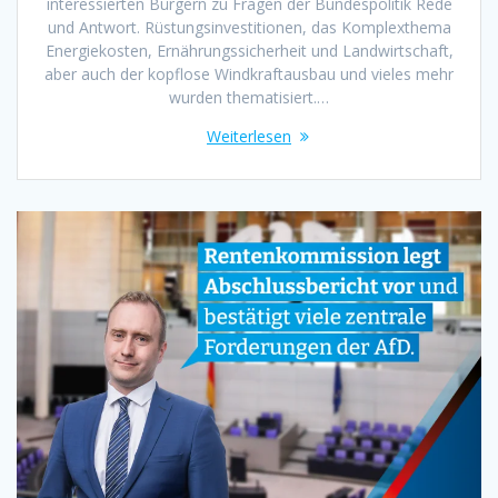
interessierten Bürgern zu Fragen der Bundespolitik Rede
und Antwort. Rüstungsinvestitionen, das Komplexthema
Energiekosten, Ernährungssicherheit und Landwirtschaft,
aber auch der kopflose Windkraftausbau und vieles mehr
wurden thematisiert.…
Weiterlesen