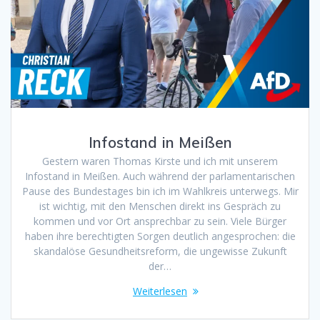
Infostand in Meißen
Gestern waren Thomas Kirste und ich mit unserem
Infostand in Meißen. Auch während der parlamentarischen
Pause des Bundestages bin ich im Wahlkreis unterwegs. Mir
ist wichtig, mit den Menschen direkt ins Gespräch zu
kommen und vor Ort ansprechbar zu sein. Viele Bürger
haben ihre berechtigten Sorgen deutlich angesprochen: die
skandalöse Gesundheitsreform, die ungewisse Zukunft
der…
Weiterlesen