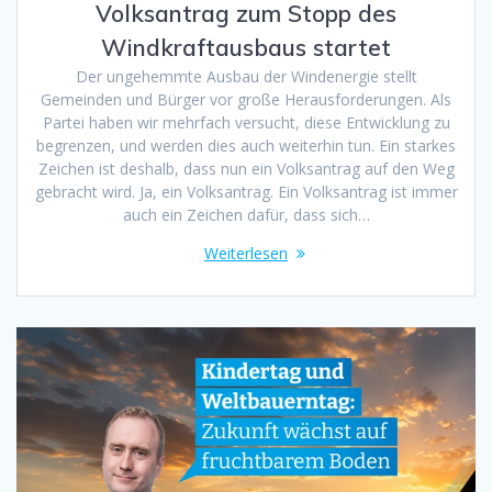
Volksantrag zum Stopp des
Windkraftausbaus startet
Der ungehemmte Ausbau der Windenergie stellt
Gemeinden und Bürger vor große Herausforderungen. Als
Partei haben wir mehrfach versucht, diese Entwicklung zu
begrenzen, und werden dies auch weiterhin tun. Ein starkes
Zeichen ist deshalb, dass nun ein Volksantrag auf den Weg
gebracht wird. Ja, ein Volksantrag. Ein Volksantrag ist immer
auch ein Zeichen dafür, dass sich…
Weiterlesen