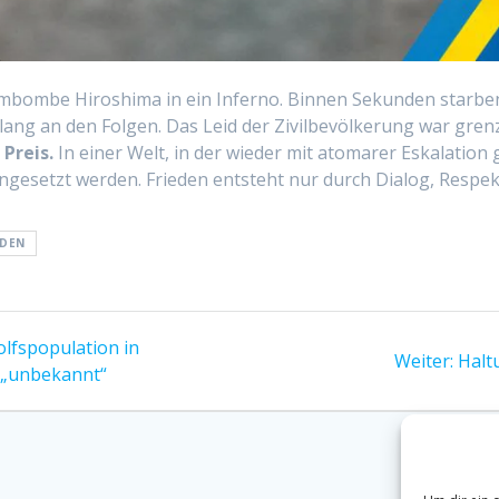
ombombe Hiroshima in ein Inferno. Binnen Sekunden starb
 lang an den Folgen. Das Leid der Zivilbevölkerung war gren
 Preis.
In einer Welt, in der wieder mit atomarer Eskalation 
ngesetzt werden. Frieden entsteht nur durch Dialog, Respek
EDEN
olfspopulation in
Näch
Weiter:
Halt
g „unbekannt“
Beitr