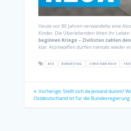
Heute vor 80 Jahren verwandelte eine At
Kinder. Die Überlebenden litten ihr Leben
beginnen Kriege –
Zivilisten zahlen den
klar: Atomwaffen dürfen niemals wieder ei
AFD
BUNDESTAG
CHRISTIAN RECK
FRI
Beitragsnavigation
Vorheriger
Vorherige:
Stellt sich da jemand dumm? W
Beitrag:
Ostdeutschland ist für die Bundesregierun