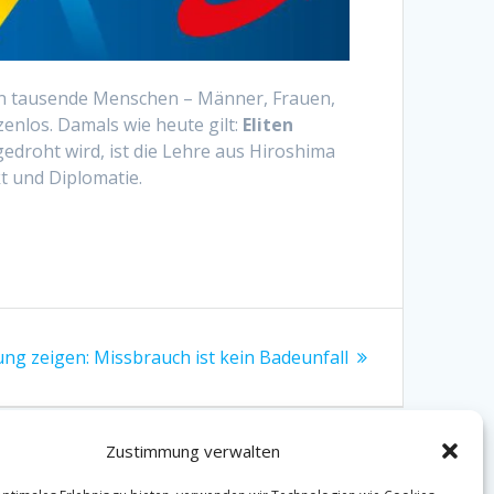
en tausende Menschen – Männer, Frauen,
zenlos. Damals wie heute gilt:
Eliten
gedroht wird, ist die Lehre aus Hiroshima
t und Diplomatie.
ster
ung zeigen: Missbrauch ist kein Badeunfall
ag:
Zustimmung verwalten