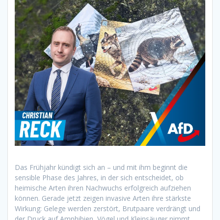
Das Frühjahr kündigt sich an – und mit ihm beginnt die
sensible Phase des Jahres, in der sich entscheidet, ob
heimische Arten ihren Nachwuchs erfolgreich aufziehen
können. Gerade jetzt zeigen invasive Arten ihre stärkste
Wirkung: Gelege werden zerstört, Brutpaare verdrängt und
der Druck auf Amphibien, Vögel und Kleinsäuger nimmt