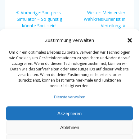
Beitragsnavigation
Vorheriger
Nächster
Vorherige:
Spritpreis-
Weiter:
Mein erster
Beitrag:
Beitrag:
Simulator – So günstig
WahlkreisKurier ist in
könnte Sprit sein!
Verteilung
Zustimmung verwalten
Um dir ein optimales Erlebnis zu bieten, verwenden wir Technologien
wie Cookies, um Geräteinformationen zu speichern und/oder darauf
zuzugreifen. Wenn du diesen Technologien zustimmst, können wir
Daten wie das Surfverhalten oder eindeutige IDs auf dieser Website
Impressum
verarbeiten. Wenn du deine Zustimmung nicht erteilst oder
zurückziehst, können bestimmte Merkmale und Funktionen
Datenschutzerklärung
beeinträchtigt werden.
Dienste verwalten
Akzeptieren
Ablehnen
Christian Reck | MdB