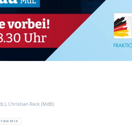
L), Christian Reck (MdB)
STIAN RECK