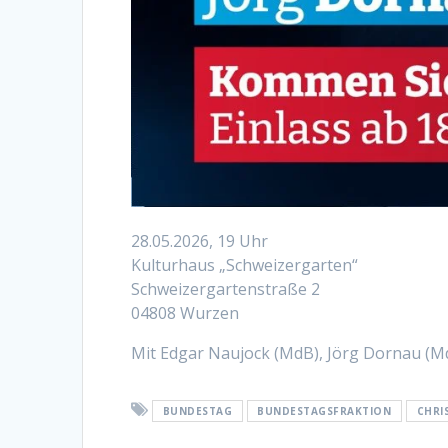
28.05.2026, 19 Uhr
Kulturhaus „Schweizergarten“
Schweizergartenstraße 2
04808 Wurzen
Mit Edgar Naujock (MdB), Jörg Dornau (Md
BUNDESTAG
BUNDESTAGSFRAKTION
CHRI