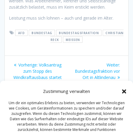
werden. Was Arbeitnehmer, Rentner und Selbstständige
zusätzlich belastet, muss im Keim erstickt werden.
Leistung muss sich lohnen – auch und gerade im Alter.
AFD
BUNDESTAG
BUNDESTAGSFRAKTION
CHRISTIAN
RECK
MEISSEN
Beitragsnavigation
Vorheriger
Nächst
Vorherige:
Volksantrag
Weiter:
Beitrag:
Beitrag
zum Stopp des
Bundestagsfraktion vor
Windkraftausbaus startet
Ort in Altlindenau
Zustimmung verwalten
Um dir ein optimales Erlebnis zu bieten, verwenden wir Technologien
wie Cookies, um Geräteinformationen zu speichern und/oder darauf
zuzugreifen. Wenn du diesen Technologien zustimmst, können wir
Daten wie das Surfverhalten oder eindeutige IDs auf dieser Website
Impressum
verarbeiten. Wenn du deine Zustimmung nicht erteilst oder
zurückziehst, können bestimmte Merkmale und Funktionen
Datenschutzerklärung