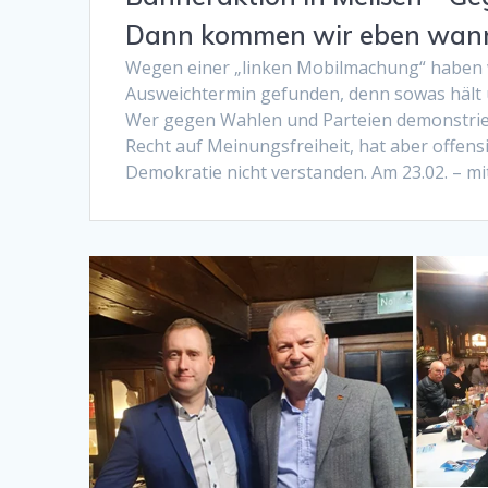
Dann kommen wir eben wann
Wegen einer „linken Mobilmachung“ haben w
Ausweichtermin gefunden, denn sowas hält un
Wer gegen Wahlen und Parteien demonstrier
Recht auf Meinungsfreiheit, hat aber offensi
Demokratie nicht verstanden. Am 23.02. – mi