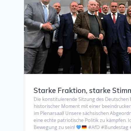
Starke Fraktion, starke Stim
Die konstituierende Sitzung des Deutschen
historischer Moment mit einer beeindrucke
im Plenarsaal! Unsere sächsischen Abgeordne
eine echte patriotische Politik zu kämpfen. Ic
Bewegung zu sein!
#AfD #Bundestag 