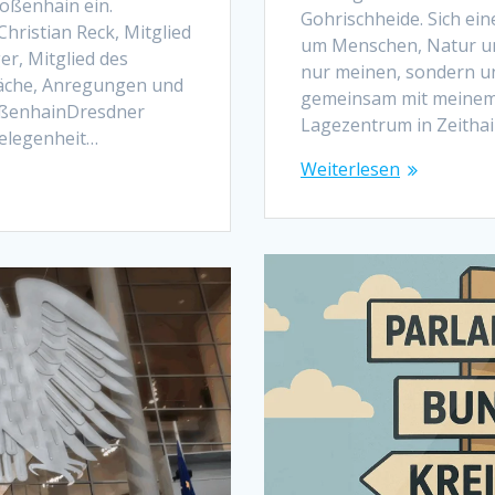
oßenhain ein.
Gohrischheide. Sich ei
hristian Reck, Mitglied
um Menschen, Natur und
r, Mitglied des
nur meinen, sondern un
räche, Anregungen und
gemeinsam mit meinem
oßenhainDresdner
Lagezentrum in Zeithai
elegenheit…
Weiterlesen