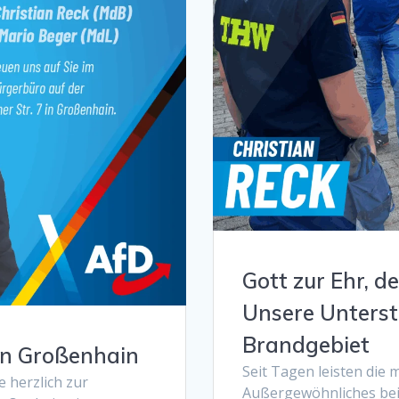
Gott zur Ehr, 
Unsere Unterstü
Brandgebiet
in Großenhain
Seit Tagen leisten die m
e herzlich zur
Außergewöhnliches bei