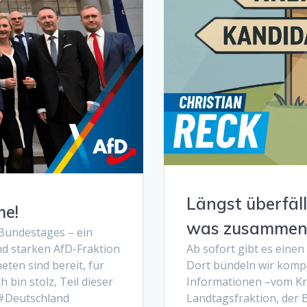
Längst überfäl
me!
was zusammen 
 Bundestages – ein
nd starken AfD-Fraktion
Ab sofort gibt es eine
ten sind bereit, für
Dort bündeln wir kompa
h bin stolz, Teil dieser
Informationen –vom Kr
#Deutschland
Landtagsfraktion, der