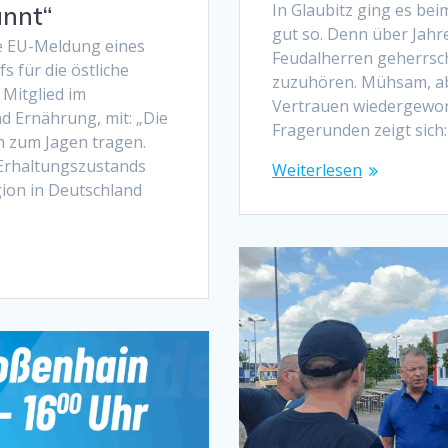
In Glaubitz ging es be
annt“
gut so. Denn über Jah
e EU-Meldung eines
Feudalherren geherrsch
 für die östliche
zuzuhören. Mühsam, ab
 Mitglied im
Vertrauen wiedergewon
d Ernährung, mit: „Die
Fragerunden zeigt sich:
h zum Jagen tragen.
 Erhaltungszustands
Weiterlesen
egion in Deutschland