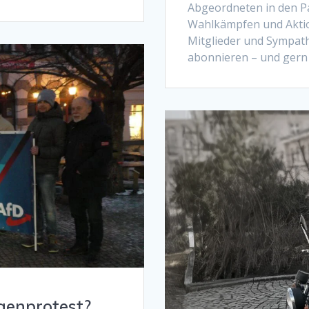
Abgeordneten in den P
Wahlkämpfen und Aktion
Mitglieder und Sympat
abonnieren – und gern 
genprotest?