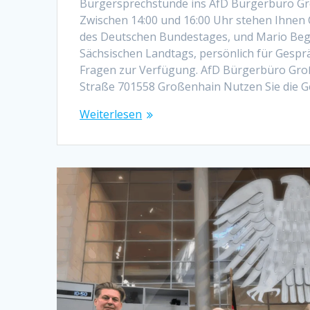
Bürgersprechstunde ins AfD Bürgerbüro Gr
Zwischen 14:00 und 16:00 Uhr stehen Ihnen C
des Deutschen Bundestages, und Mario Bege
Sächsischen Landtags, persönlich für Gesp
Fragen zur Verfügung. AfD Bürgerbüro Gr
Straße 701558 Großenhain Nutzen Sie die G
Weiterlesen