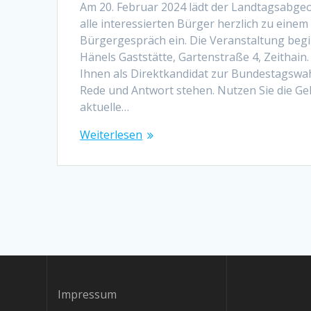
Am 20. Februar 2024 lädt der Landtagsabge
alle interessierten Bürger herzlich zu einem
Bürgergespräch ein. Die Veranstaltung begi
Hänels Gaststätte, Gartenstraße 4, Zeithain.
Ihnen als Direktkandidat zur Bundestagswah
Rede und Antwort stehen. Nutzen Sie die Ge
aktuelle…
Weiterlesen
Impressum