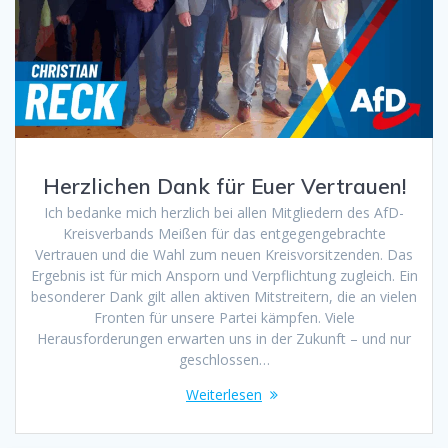
Herzlichen Dank für Euer Vertrauen!
Ich bedanke mich herzlich bei allen Mitgliedern des AfD-
Kreisverbands Meißen für das entgegengebrachte
Vertrauen und die Wahl zum neuen Kreisvorsitzenden. Das
Ergebnis ist für mich Ansporn und Verpflichtung zugleich. Ein
besonderer Dank gilt allen aktiven Mitstreitern, die an vielen
Fronten für unsere Partei kämpfen. Viele
Herausforderungen erwarten uns in der Zukunft – und nur
geschlossen…
Weiterlesen