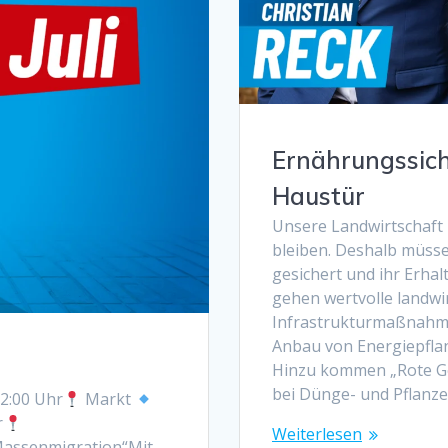
Ernährungssich
Haustür
Unsere Landwirtschaft
bleiben. Deshalb müss
gesichert und ihr Erhal
gehen wertvolle landwi
Infrastrukturmaßnahme
Anbau von Energiepfla
Hinzu kommen „Rote G
bei Dünge- und Pflanzen
2:00 Uhr
Markt
r
Weiterlesen
Massenmigration“Mit