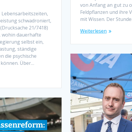
von Anfang an gut zu o
Feldpflanzen und ihre
 Lebensarbeitszeiten,
mit Wissen. Der Stunde
eistung schwadroniert,
e (Drucksache 21/7418)
Weiterlesen
, wohin dauerhafte
egierung selbst ein,
lastung, ständige
en die psychische
n können. Über…