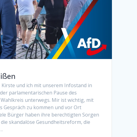
eißen
irste und ich mit unserem Infostand in
der parlamentarischen Pause des
Wahlkreis unterwegs. Mir ist wichtig, mit
ns Gespräch zu kommen und vor Ort
iele Bürger haben ihre berechtigten Sorgen
 die skandalöse Gesundheitsreform, die
r…