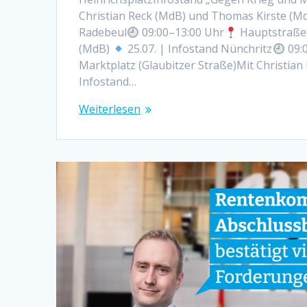
Christian Reck (MdB) und Thomas Kirste (M
Radebeul
09:00–13:00 Uhr
HauptstraßeM
(MdB)
25.07. | Infostand Nünchritz
09:
Marktplatz (Glaubitzer Straße)Mit Christia
Infostand…
Weiterlesen