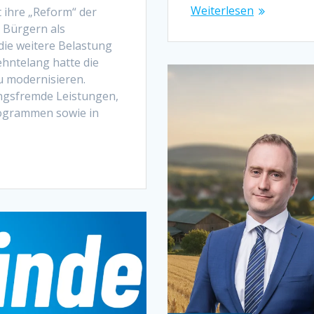
Weiterlesen
 ihre „Reform“ der
 Bürgern als
 die weitere Belastung
ehntelang hatte die
u modernisieren.
ungsfremde Leistungen,
ogrammen sowie in