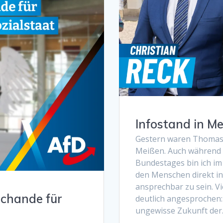
Infostand in M
Gestern waren Thomas K
Meißen. Auch während 
Bundestages bin ich im 
den Menschen direkt i
ansprechbar zu sein. V
Schande für
deutlich angesprochen:
ungewisse Zukunft de