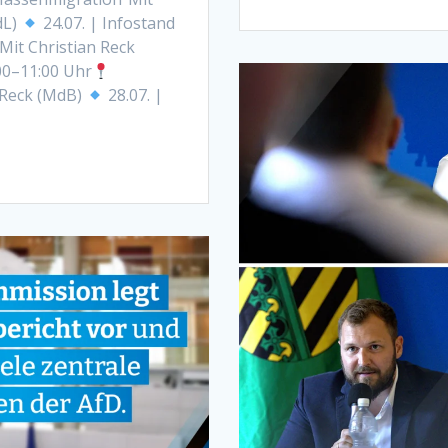
dL)
24.07. | Infostand
it Christian Reck
00–11:00 Uhr
n Reck (MdB)
28.07. |