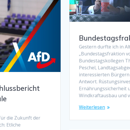
Bundestagsfrak
Gestern durfte ich in 
„Bundestagsfraktion v
Bundestagskollegen Th
Peschel, Landtagsabgeo
interessierten Bürgern
Antwort. Rüstungsinve
hlussbericht
Ernährungssicherheit u
Windkraftausbau und v
ale
Weiterlesen
ür die Zukunft der
h: Etliche